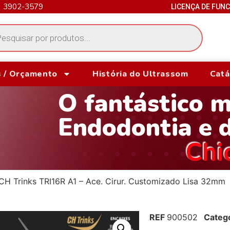
) 3902-3579
LICENÇA DE FUN
 / Orçamento
História do Ultrassom
Catá
O fantástico 
Endodontia e 
Chi
CH Trinks TRI16R A1 – Ace. Cirur. Customizado Lisa 32mm
REF
900502
Categ