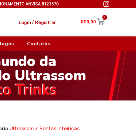
CIONAMENTO ANVISA 8121570
0
Login / Registrar
R$
0,00
logos
Contatos
mundo da
do Ultrassom
co Trinks
oria
Ultrassom / Pontas Inteiriças