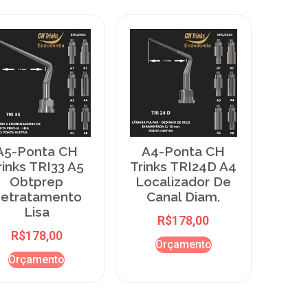
A5-Ponta CH
A4-Ponta CH
rinks TRI33 A5
Trinks TRI24D A4
Obtprep
Localizador De
etratamento
Canal Diam.
Lisa
R$
178,00
R$
178,00
Orçamento
Orçamento