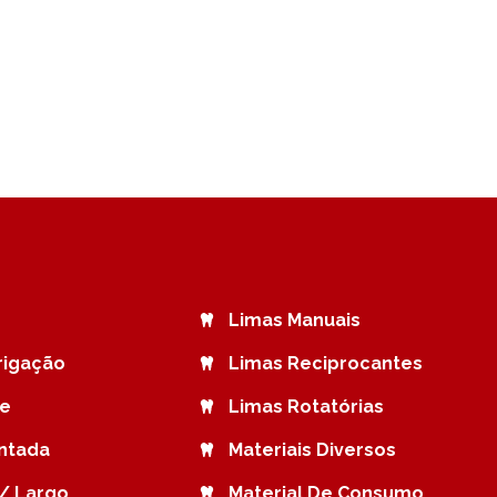
Limas Manuais
rrigação
Limas Reciprocantes
de
Limas Rotatórias
ntada
Materiais Diversos
/ Largo
Material De Consumo