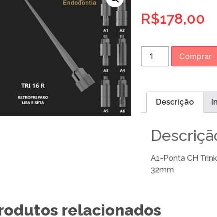
R$
178,00
Comprar
Descrição
I
Descriçã
A1-Ponta CH Trink
32mm
rodutos relacionados