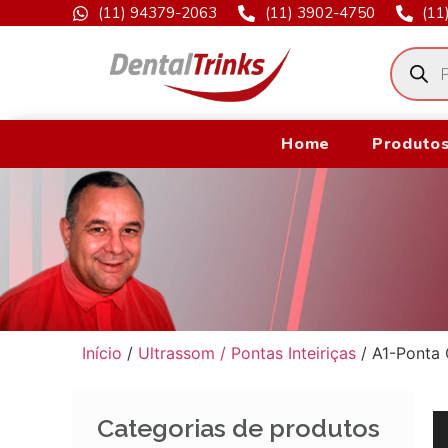
(11) 94379-2063
(11) 3902-4750
(11
Home
Produtos
Início
/
Ultrassom / Pontas Inteiriças
/ A1-Ponta 
Categorias de produtos