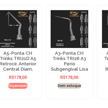
A5-Ponta CH
A3-Ponta CH
Trinks TRI21D A5
Trinks TRI26 A3
T
Retrocir. Anterior
Perio
Central Diam.
Subgengival Lisa
R
R$
178,00
R$
178,00
Orçamento
Sem estoque