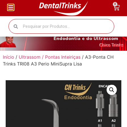
0
O fantástico mundo da
Endodontia e do Ultrassom
Chico Trinks
Início
/
Ultrassom / Pontas Inteiriças
/ A3-Ponta CH
Trinks TRI08 A3 Perio MiniSupra Lisa