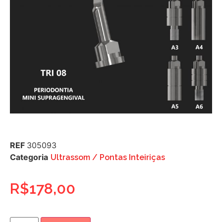
REF
305093
Categoria
Ultrassom / Pontas Inteiriças
R$
178,00