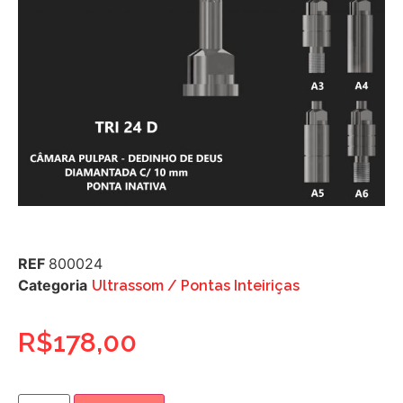
REF
800024
Categoria
Ultrassom / Pontas Inteiriças
R$
178,00