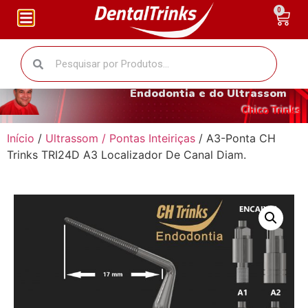
0
O fantástico mundo da
Endodontia e do Ultrassom
Chico Trinks
Início
/
Ultrassom / Pontas Inteiriças
/ A3-Ponta CH
Trinks TRI24D A3 Localizador De Canal Diam.