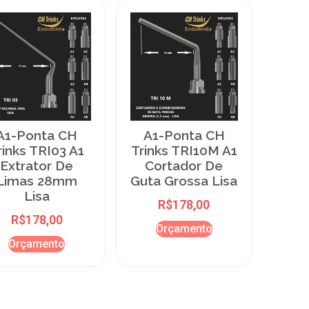
A1-Ponta CH
A1-Ponta CH
rinks TRI03 A1
Trinks TRI10M A1
Extrator De
Cortador De
Limas 28mm
Guta Grossa Lisa
Lisa
R$
178,00
R$
178,00
Orçamento
Orçamento