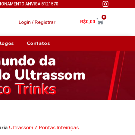
CIONAMENTO ANVISA 8121570
0
Login / Registrar
R$
0,00
logos
Contatos
mundo da
do Ultrassom
co Trinks
ria
Ultrassom / Pontas Inteiriças