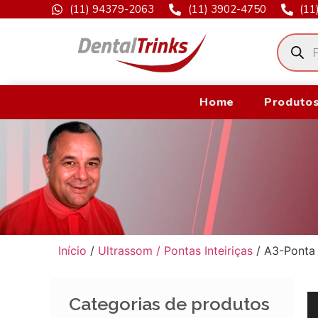
(11) 94379-2063
(11) 3902-4750
(11
Home
Produtos
Início
/
Ultrassom / Pontas Inteiriças
/ A3-Ponta 
Categorias de produtos