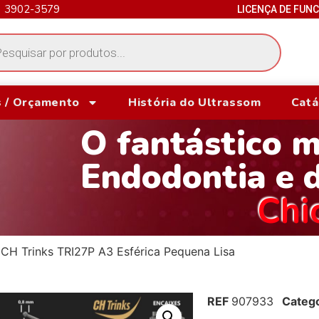
) 3902-3579
LICENÇA DE FUN
 / Orçamento
História do Ultrassom
Catá
O fantástico 
Endodontia e 
Chi
CH Trinks TRI27P A3 Esférica Pequena Lisa
REF
907933
Catego