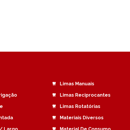
Limas Manuais
rrigação
Limas Reciprocantes
de
Limas Rotatórias
ntada
Materiais Diversos
/ Largo
Material De Consumo