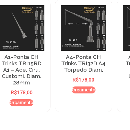
A1-Ponta CH
A4-Ponta CH
Trinks TRI15RD
Trinks TRI32D A4
T
A1 – Ace. Ciru.
Torpedo Diam.
Customi. Diam.
R$
178,00
28mm
Orçamento
R$
178,00
Orçamento