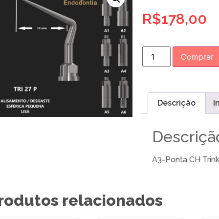
R$
178,00
Comprar
Descrição
I
Descriçã
A3-Ponta CH Trink
rodutos relacionados