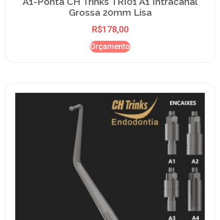
A1-Ponta CH Trinks TRI01 A1 Intracanal
Grossa 20mm Lisa
R$
178,00
Orçamento