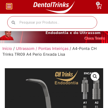
0
O fantástico mundo da
Endodontia e do Ultrassom
Chico Trinks
Início
/
Ultrassom / Pontas Inteiriças
/ A4-Ponta CH
Trinks TRI09 A4 Perio Enxada Lisa