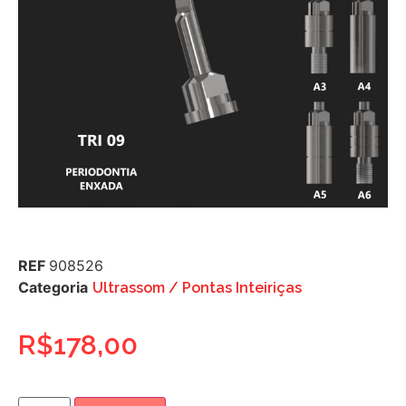
REF
908526
Categoria
Ultrassom / Pontas Inteiriças
R$
178,00