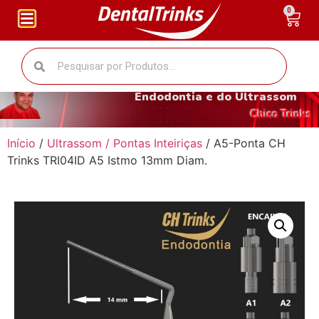
0
O fantástico mundo da
Endodontia e do Ultrassom
Chico Trinks
Início
/
Ultrassom / Pontas Inteiriças
/ A5-Ponta CH
Trinks TRI04ID A5 Istmo 13mm Diam.