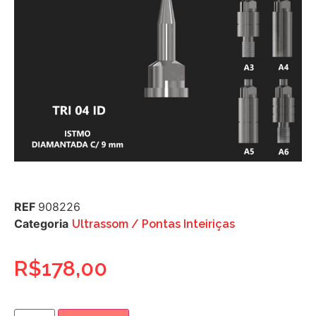
REF
908226
Categoria
Ultrassom / Pontas Inteiriças
R$
178,00