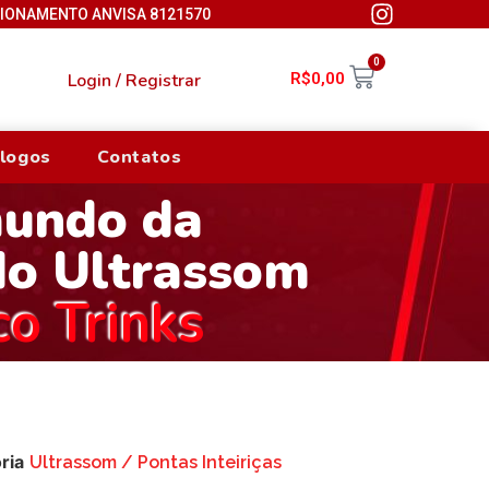
CIONAMENTO ANVISA 8121570
0
Login / Registrar
R$
0,00
logos
Contatos
mundo da
do Ultrassom
co Trinks
ria
Ultrassom / Pontas Inteiriças