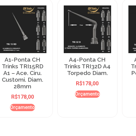
A1-Ponta CH
A4-Ponta CH
Trinks TRI15RD
Trinks TRI32D A4
T
A1 – Ace. Ciru.
Torpedo Diam.
P
Customi. Diam.
R$
178,00
28mm
Orçamento
R$
178,00
Orçamento