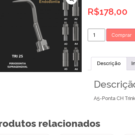
R$
178,00
Comprar
Descrição
I
Descriçã
A5-Ponta CH Trink
rodutos relacionados