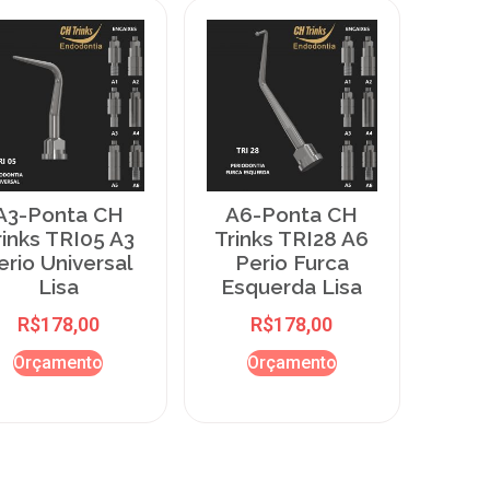
A3-Ponta CH
A6-Ponta CH
rinks TRI05 A3
Trinks TRI28 A6
erio Universal
Perio Furca
Lisa
Esquerda Lisa
R$
178,00
R$
178,00
Orçamento
Orçamento