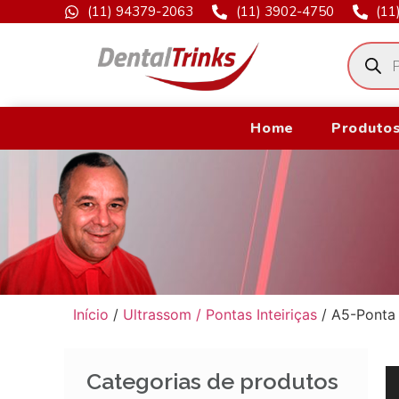
(11) 94379-2063
(11) 3902-4750
(11
Home
Produtos
Início
/
Ultrassom / Pontas Inteiriças
/ A5-Ponta 
Categorias de produtos