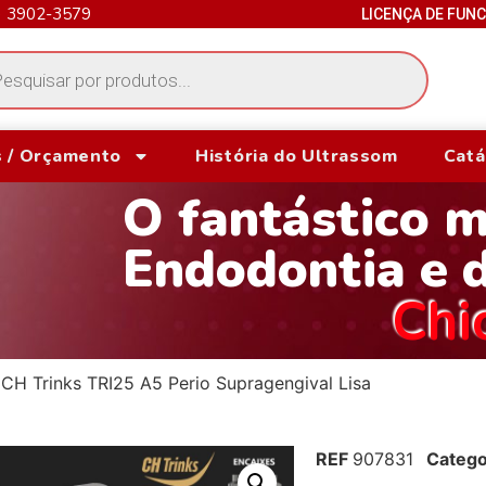
) 3902-3579
LICENÇA DE FUN
 / Orçamento
História do Ultrassom
Catá
O fantástico 
Endodontia e 
Chi
CH Trinks TRI25 A5 Perio Supragengival Lisa
REF
907831
Catego