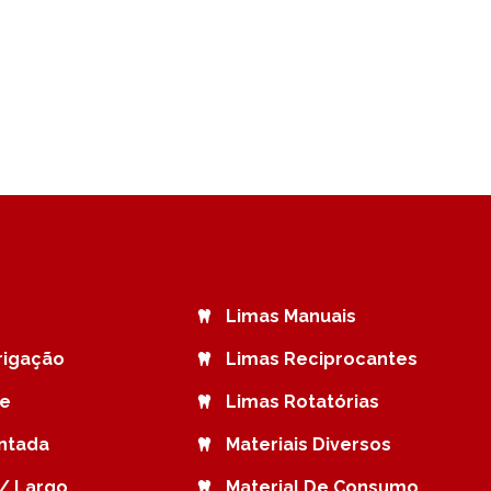
Limas Manuais
rrigação
Limas Reciprocantes
de
Limas Rotatórias
ntada
Materiais Diversos
/ Largo
Material De Consumo