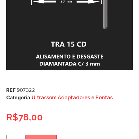
REF
907322
Categoria
Ultrassom Adaptadores e Pontas
R$
78,00