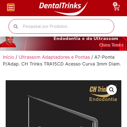
0
O fantástico mundo da
Endodontia e do Ultrassom
Chico Trinks
Início
/
Ultrassom Adaptadores e Pontas
/ A7-Ponta
P/Adap. CH Trinks TRA15CD Acesso Curva 3mm Diam.