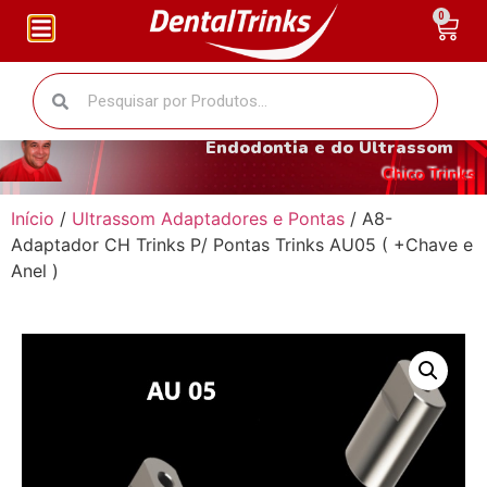
0
O fantástico mundo da
Endodontia e do Ultrassom
Chico Trinks
Início
/
Ultrassom Adaptadores e Pontas
/ A8-
Adaptador CH Trinks P/ Pontas Trinks AU05 ( +Chave e
Anel )