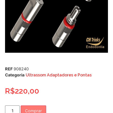
REF
908240
Categoria
Ultrassom Adaptadores e Pontas
R$
220,00
Comprar