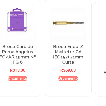
Broca Carbide
Broca Endo-Z
Prima Angelus
Maillefer CA
FG/AR 19mm Nº
(EO152) 21mm
FG 6
Curta
R$
13,00
R$
69,00
E
Orçamento
Orçamento