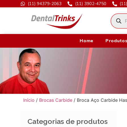
(11) 94379-2063
(11) 3902-4750
(11
Home
Produtos
Início
/
Brocas Carbide
/ Broca Aço Carbide Ha
Categorias de produtos