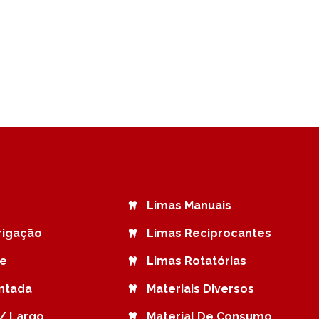
Limas Manuais
rrigação
Limas Reciprocantes
de
Limas Rotatórias
ntada
Materiais Diversos
/ Largo
Material De Consumo