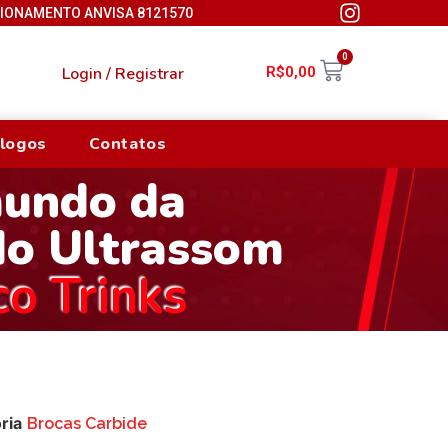
CIONAMENTO ANVISA 8121570
0
Login / Registrar
R$
0,00
logos
Contatos
mundo da
do Ultrassom
co Trinks
ria
Brocas Carbide