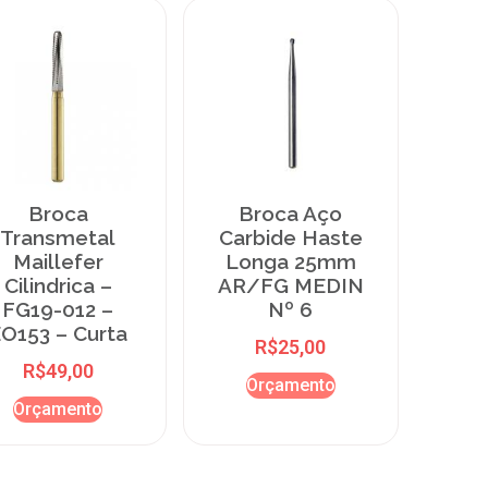
Broca
Broca Aço
Transmetal
Carbide Haste
Maillefer
Longa 25mm
Cilindrica –
AR/FG MEDIN
FG19-012 –
Nº 6
O153 – Curta
R$
25,00
R$
49,00
Orçamento
Orçamento