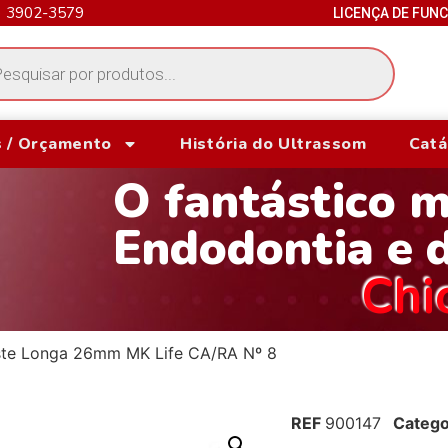
) 3902-3579
LICENÇA DE FUN
 / Orçamento
História do Ultrassom
Catá
O fantástico 
Endodontia e 
Chi
ste Longa 26mm MK Life CA/RA Nº 8
REF
900147
Catego