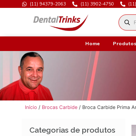
(11) 94379-2063
(11) 3902-4750
(11
Home
Produtos
Início
/
Brocas Carbide
/ Broca Carbide Prima 
Categorias de produtos