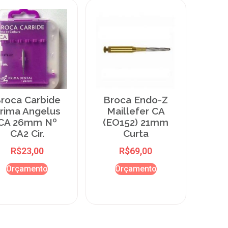
roca Carbide
Broca Endo-Z
rima Angelus
Maillefer CA
CA 26mm Nº
(EO152) 21mm
CA2 Cir.
Curta
R$
23,00
R$
69,00
Orçamento
Orçamento