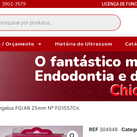
) 3902-3579
LICENÇA DE FUN
 / Orçamento
História do Ultrassom
Catá
O fantástico 
Endodontia e 
Chi
Angelus FG/AR 25mm Nº FG1557Cir.
REF
304948
Categ