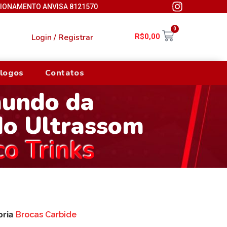
CIONAMENTO ANVISA 8121570
0
Login / Registrar
R$
0,00
logos
Contatos
mundo da
do Ultrassom
co Trinks
oria
Brocas Carbide