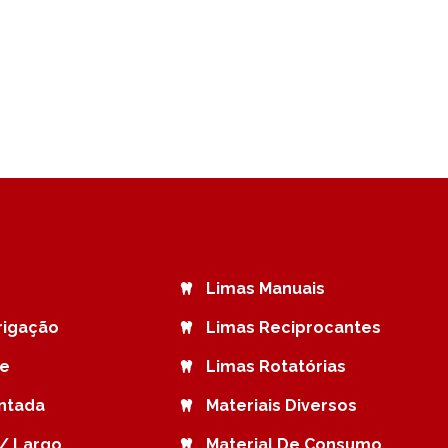
Limas Manuais
rrigação
Limas Reciprocantes
de
Limas Rotatórias
ntada
Materiais Diversos
/ Largo
Material De Consumo