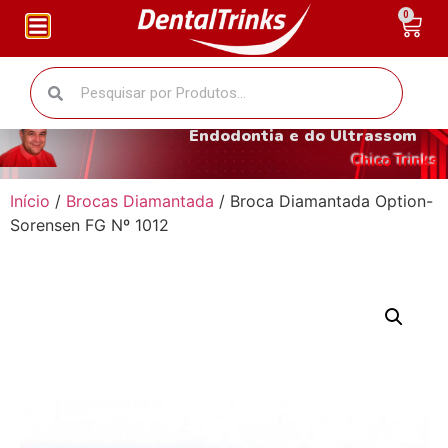
0
O fantástico mundo da
Endodontia e do Ultrassom
Chico Trinks
Início
/
Brocas Diamantada
/ Broca Diamantada Option-
Sorensen FG Nº 1012