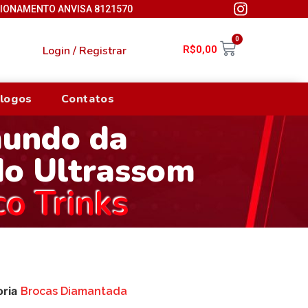
CIONAMENTO ANVISA 8121570
0
Login / Registrar
R$
0,00
logos
Contatos
mundo da
do Ultrassom
co Trinks
ria
Brocas Diamantada