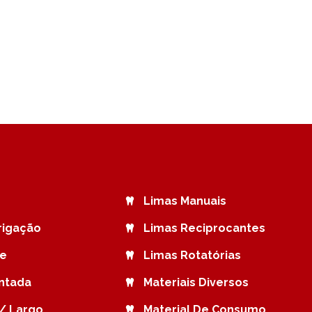
Limas Manuais
rrigação
Limas Reciprocantes
de
Limas Rotatórias
ntada
Materiais Diversos
/ Largo
Material De Consumo