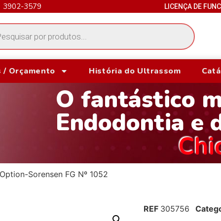
) 3902-3579
LICENÇA DE FUN
 / Orçamento
História do Ultrassom
Catá
O fantástico 
Endodontia e 
Chi
Option-Sorensen FG Nº 1052
REF
305756
Catego