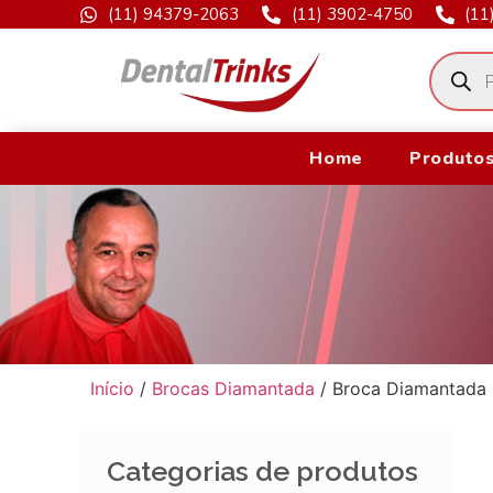
(11) 94379-2063
(11) 3902-4750
(11
Home
Produtos
Início
/
Brocas Diamantada
/ Broca Diamantada 
Categorias de produtos