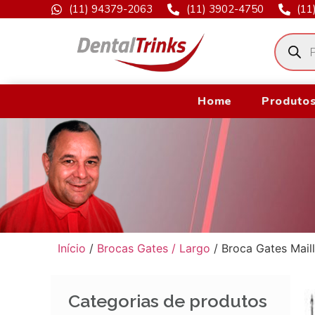
(11) 94379-2063
(11) 3902-4750
(11
Home
Produtos
Início
/
Brocas Gates / Largo
/ Broca Gates Mail
Categorias de produtos