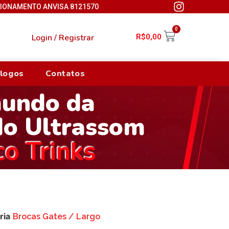
CIONAMENTO ANVISA 8121570
0
Login / Registrar
R$
0,00
logos
Contatos
mundo da
do Ultrassom
co Trinks
ria
Brocas Gates / Largo