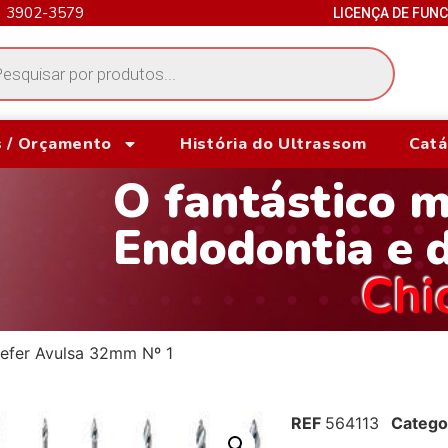
) 3902-3579
LICENÇA DE FUN
 / Orçamento
História do Ultrassom
Catá
O fantástico 
Endodontia e 
Chi
lefer Avulsa 32mm Nº 1
REF
564113
Catego