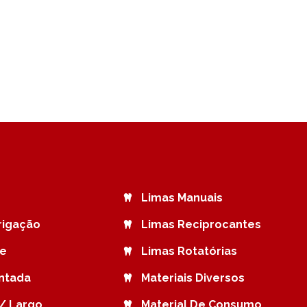
Limas Manuais
rrigação
Limas Reciprocantes
de
Limas Rotatórias
ntada
Materiais Diversos
/ Largo
Material De Consumo