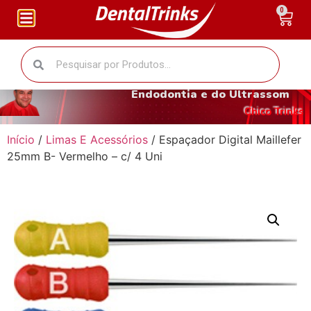
0
O fantástico mundo da
Endodontia e do Ultrassom
Chico Trinks
Início
/
Limas E Acessórios
/ Espaçador Digital Maillefer
25mm B- Vermelho – c/ 4 Uni