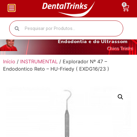
0
O fantástico mundo da
Endodontia e do Ultrassom
Chico Trinks
Início
/
INSTRUMENTAL
/ Explorador Nº 47 –
Endodontico Reto – HU-Friedy ( EXDG16/23 )