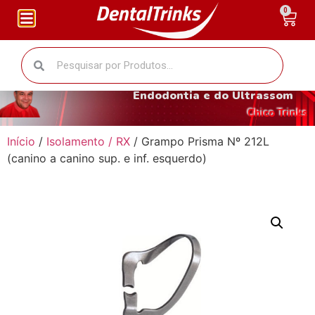
0
O fantástico mundo da
Endodontia e do Ultrassom
Chico Trinks
Início
/
Isolamento / RX
/ Grampo Prisma Nº 212L
(canino a canino sup. e inf. esquerdo)