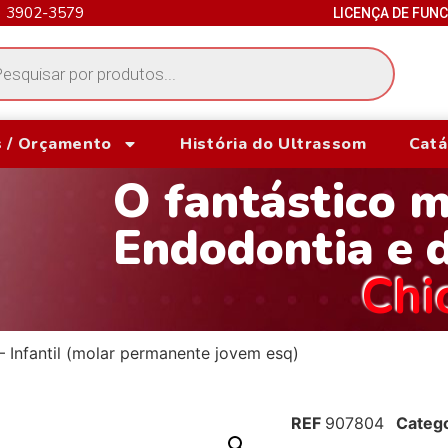
) 3902-3579
LICENÇA DE FUN
 / Orçamento
História do Ultrassom
Catá
O fantástico 
Endodontia e 
Chi
 Infantil (molar permanente jovem esq)
REF
907804
Catego