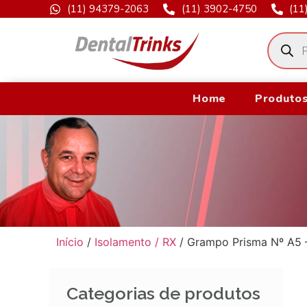
(11) 94379-2063
(11) 3902-4750
(11
Home
Produtos
Início
/
Isolamento / RX
/ Grampo Prisma Nº A5 –
Categorias de produtos