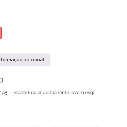
nformação adicional
o
A5 – Infantil (molar permanente jovem esq)