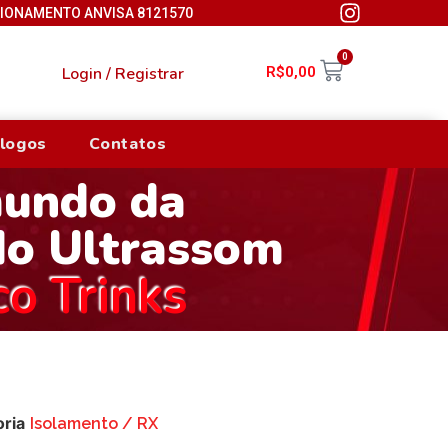
CIONAMENTO ANVISA 8121570
0
Login / Registrar
R$
0,00
logos
Contatos
mundo da
do Ultrassom
co Trinks
ria
Isolamento / RX