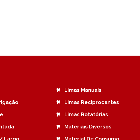
Limas Manuais
rrigação
Limas Reciprocantes
de
Limas Rotatórias
ntada
Materiais Diversos
/ Largo
Material De Consumo