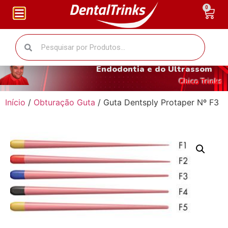
0
O fantástico mundo da
Endodontia e do Ultrassom
Chico Trinks
Início
/
Obturação Guta
/ Guta Dentsply Protaper Nº F3