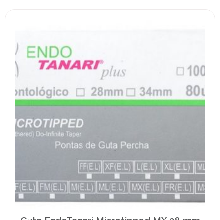
Guta EndoTanari Microtipped MX 28 mm