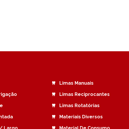
Limas Manuais
rrigação
Limas Reciprocantes
de
Limas Rotatórias
ntada
Materiais Diversos
/ Largo
Material De Consumo