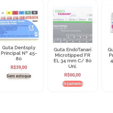
Guta Dentsply
Guta EndoTanari
Gu
Principal Nº 45-
Microtipped FR
P
80
EL 34 mm C/ 80
4
Uni.
R$
39,00
R$
60,00
Sem estoque
Orçamento