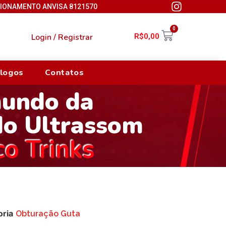
CIONAMENTO ANVISA 8121570
0
Login / Registrar
R$
0,00
logos
Contatos
mundo da
do Ultrassom
co Trinks
oria
Obturação Guta