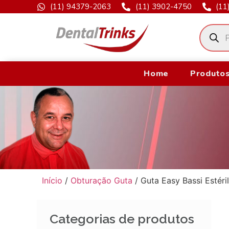
(11) 94379-2063
(11) 3902-4750
(11
Home
Produtos
Início
/
Obturação Guta
/ Guta Easy Bassi Estéri
Categorias de produtos