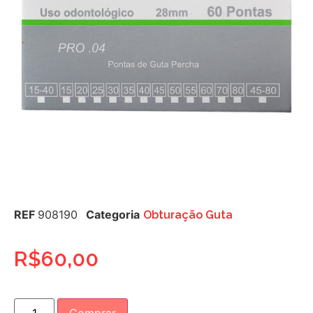
REF
908190
Categoria
Obturação Guta
R$
60,00