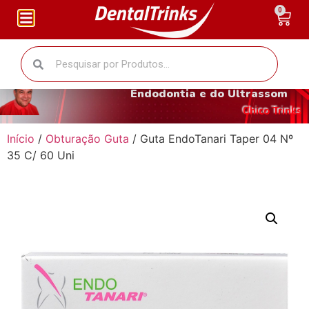
0
O fantástico mundo da
Endodontia e do Ultrassom
Chico Trinks
Início
/
Obturação Guta
/ Guta EndoTanari Taper 04 Nº
35 C/ 60 Uni