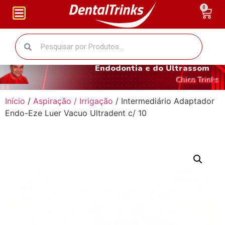
0
O fantástico mundo da
Endodontia e do Ultrassom
Chico Trinks
Início
/
Aspiração / Irrigação
/ Intermediário Adaptador
Endo-Eze Luer Vacuo Ultradent c/ 10