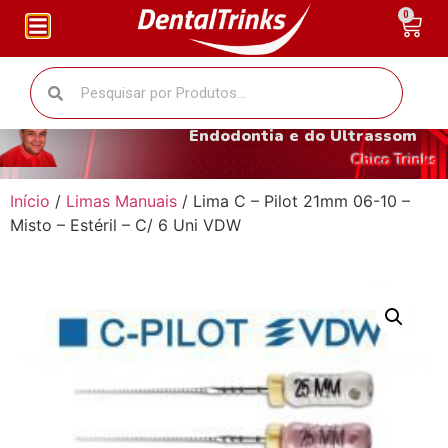
0
O fantástico mundo da
Endodontia e do Ultrassom
Chico Trinks
Início
/
Limas Manuais
/ Lima C – Pilot 21mm 06-10 –
Misto – Estéril – C/ 6 Uni VDW