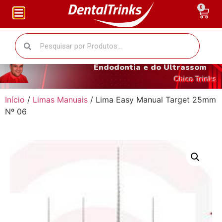
0
O fantástico mundo da
Endodontia e do Ultrassom
Chico Trinks
Início
/
Limas Manuais
/ Lima Easy Manual Target 25mm
Nº 06