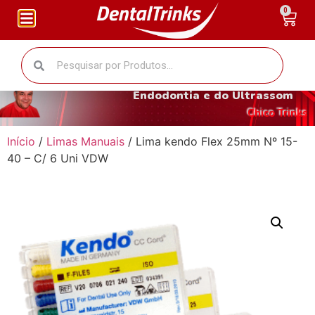
0
O fantástico mundo da
Endodontia e do Ultrassom
Chico Trinks
Início
/
Limas Manuais
/ Lima kendo Flex 25mm Nº 15-
40 – C/ 6 Uni VDW