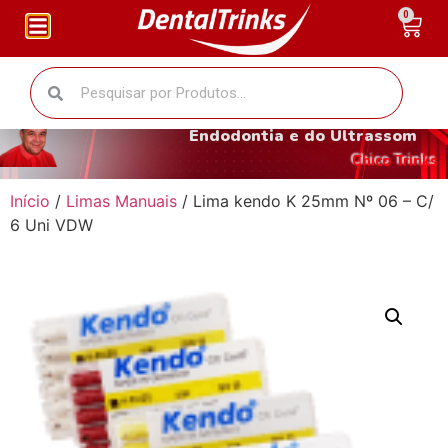
0
O fantástico mundo da
Endodontia e do Ultrassom
Chico Trinks
Início
/
Limas Manuais
/ Lima kendo K 25mm Nº 06 – C/
6 Uni VDW