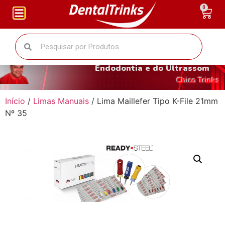
0
O fantástico mundo da
Endodontia e do Ultrassom
Chico Trinks
Início
/
Limas Manuais
/ Lima Maillefer Tipo K-File 21mm
Nº 35