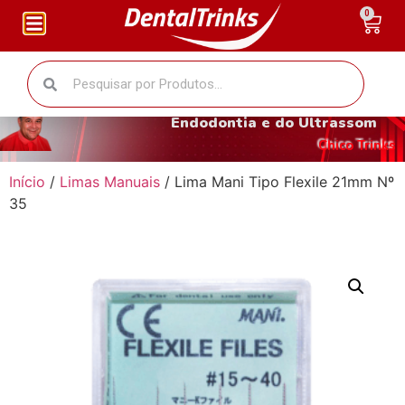
0
O fantástico mundo da
Endodontia e do Ultrassom
Chico Trinks
Início
/
Limas Manuais
/ Lima Mani Tipo Flexile 21mm Nº
35