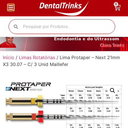
0
O fantástico mundo da
Endodontia e do Ultrassom
Chico Trinks
Início
/
Limas Rotatórias
/ Lima Protaper – Next 21mm
X3 30.07 – C/ 3 Unid Maillefer