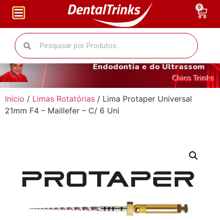
0
O fantástico mundo da
Endodontia e do Ultrassom
Chico Trinks
Início
/
Limas Rotatórias
/ Lima Protaper Universal
21mm F4 – Maillefer – C/ 6 Uni