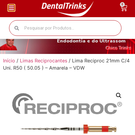
0
O fantástico mundo da
Endodontia e do Ultrassom
Chico Trinks
Início
/
Limas Reciprocantes
/ Lima Reciproc 21mm C/4
Uni. R50 ( 50.05 ) – Amarela – VDW