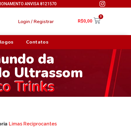
CIONAMENTO ANVISA 8121570
0
Login / Registrar
R$
0,00
logos
Contatos
mundo da
do Ultrassom
co Trinks
ria
Limas Reciprocantes