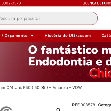
) 3902-3579
LICENÇA DE FUN
 / Orçamento
História do Ultrassom
Catá
O fantástico 
Endodontia e 
Chi
mm C/4 Uni. R50 ( 50.05 ) – Amarela – VDW
REF
908578
Catego