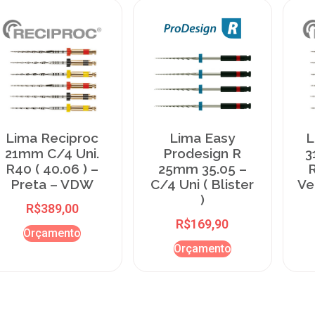
Lima Reciproc
Lima Easy
L
21mm C/4 Uni.
Prodesign R
3
R40 ( 40.06 ) –
25mm 35.05 –
R
Preta – VDW
C/4 Uni ( Blister
Ve
)
R$
389,00
R$
169,90
Orçamento
Orçamento