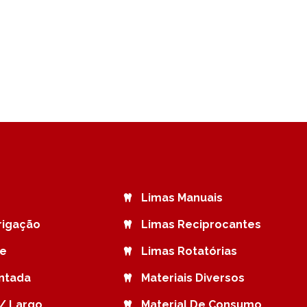
Limas Manuais
rrigação
Limas Reciprocantes
de
Limas Rotatórias
ntada
Materiais Diversos
/ Largo
Material De Consumo