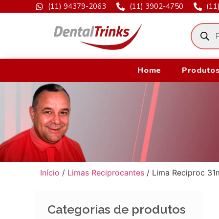
(11) 94379-2063
(11) 3902-4750
(11
Home
Produtos
Início
/
Limas Reciprocantes
/ Lima Reciproc 31
Categorias de produtos