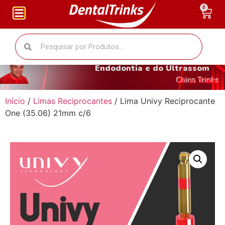
0
O fantástico mundo da
Endodontia e do Ultrassom
Chico Trinks
Início
/
Limas Reciprocantes
/ Lima Univy Reciprocante
One (35.06) 21mm c/6