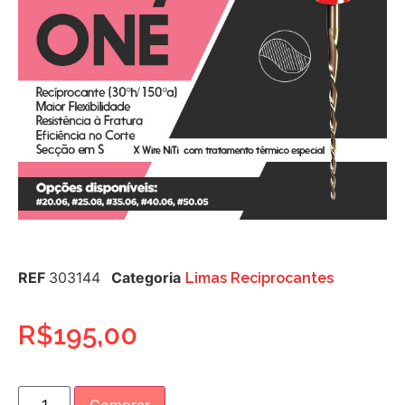
REF
303144
Categoria
Limas Reciprocantes
R$
195,00