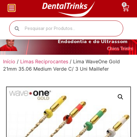
0
O fantástico mundo da
Endodontia e do Ultrassom
Chico Trinks
Início
/
Limas Reciprocantes
/ Lima WaveOne Gold
21mm 35.06 Medium Verde C/ 3 Uni Maillefer