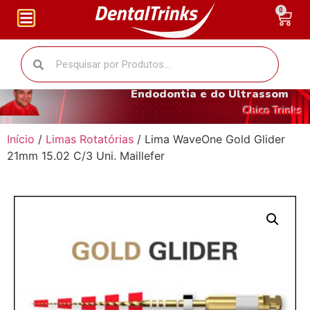
0
O fantástico mundo da
Endodontia e do Ultrassom
Chico Trinks
Início
/
Limas Rotatórias
/ Lima WaveOne Gold Glider
21mm 15.02 C/3 Uni. Maillefer