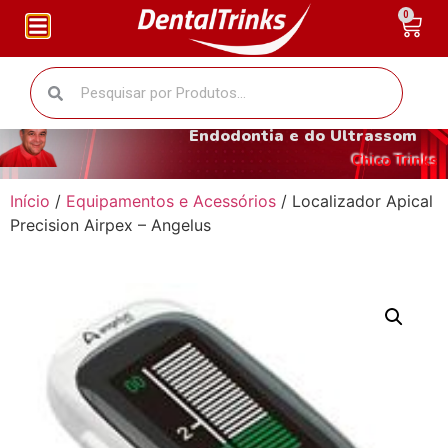
0
O fantástico mundo da
Endodontia e do Ultrassom
Chico Trinks
Início
/
Equipamentos e Acessórios
/ Localizador Apical
Precision Airpex – Angelus