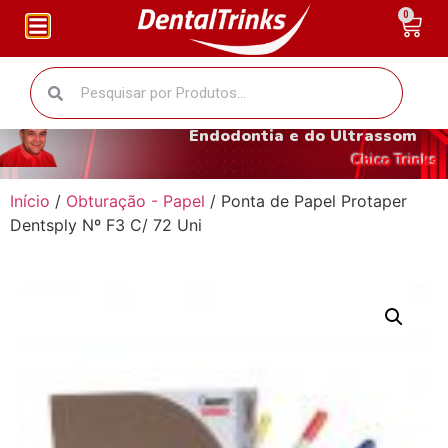
0
O fantástico mundo da
Endodontia e do Ultrassom
Chico Trinks
Início
/
Obturação - Papel
/ Ponta de Papel Protaper
Dentsply Nº F3 C/ 72 Uni