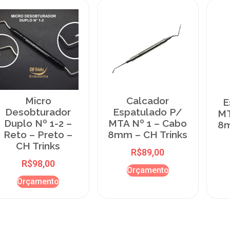
Micro
Calcador
E
Desobturador
Espatulado P/
MT
Duplo Nº 1-2 –
MTA Nº 1 – Cabo
8m
Reto – Preto –
8mm – CH Trinks
CH Trinks
R$
89,00
R$
98,00
Orçamento
Orçamento