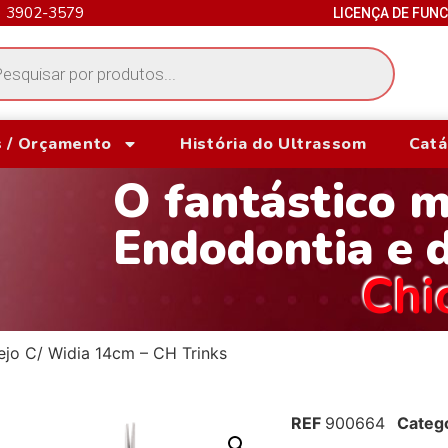
) 3902-3579
LICENÇA DE FUN
 / Orçamento
História do Ultrassom
Catá
O fantástico 
Endodontia e 
Chi
ejo C/ Widia 14cm – CH Trinks
REF
900664
Categ