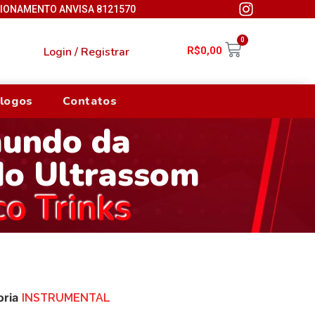
CIONAMENTO ANVISA 8121570
0
Login / Registrar
R$
0,00
logos
Contatos
mundo da
do Ultrassom
co Trinks
oria
INSTRUMENTAL