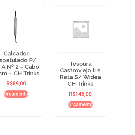
Calcador
spatulado P/
Tesoura
A Nº 2 – Cabo
Castroviejo Iris
m – CH Trinks
Reta S/ Widea
CH Trinks
R$
89,00
R$
145,00
Orçamento
Orçamento