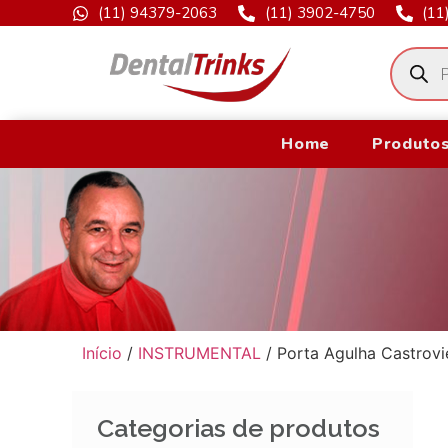
(11) 94379-2063
(11) 3902-4750
(11
Home
Produtos
Início
/
INSTRUMENTAL
/ Porta Agulha Castrovi
Categorias de produtos