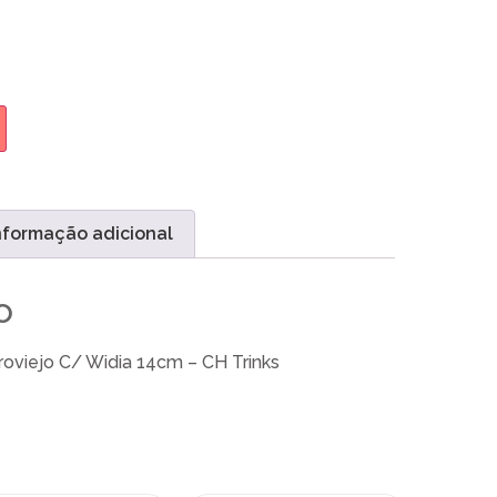
nformação adicional
o
roviejo C/ Widia 14cm – CH Trinks