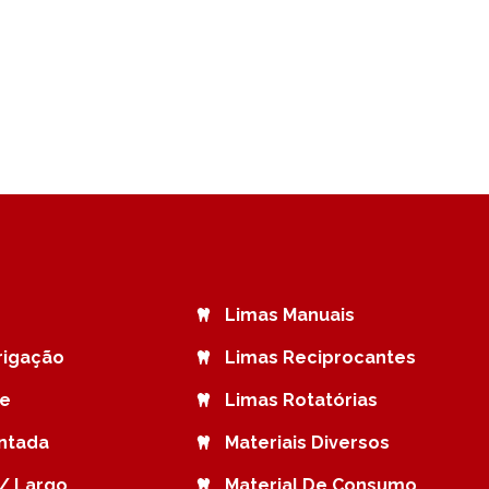
Limas Manuais
rrigação
Limas Reciprocantes
de
Limas Rotatórias
ntada
Materiais Diversos
/ Largo
Material De Consumo