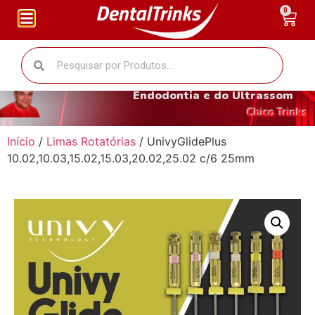
0
O fantástico mundo da
Endodontia e do Ultrassom
Chico Trinks
Início
/
Limas Rotatórias
/ UnivyGlidePlus
10.02,10.03,15.02,15.03,20.02,25.02 c/6 25mm