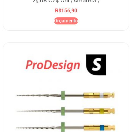
25.08 C/4 Uni ( Amarela )
R$
156,90
Orçamento