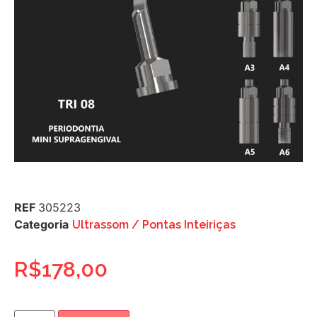
REF
305223
Categoria
Ultrassom / Pontas Inteiriças
R$
178,00