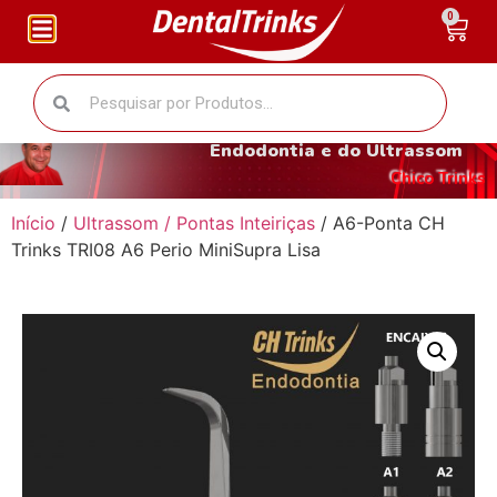
0
O fantástico mundo da
Endodontia e do Ultrassom
Chico Trinks
Início
/
Ultrassom / Pontas Inteiriças
/ A6-Ponta CH
Trinks TRI08 A6 Perio MiniSupra Lisa