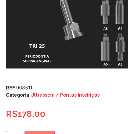
REF
908511
Categoria
Ultrassom / Pontas Inteiriças
R$
178,00