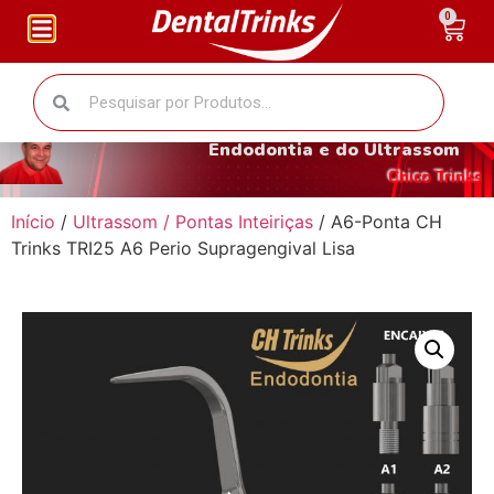
0
O fantástico mundo da
Endodontia e do Ultrassom
Chico Trinks
Início
/
Ultrassom / Pontas Inteiriças
/ A6-Ponta CH
Trinks TRI25 A6 Perio Supragengival Lisa