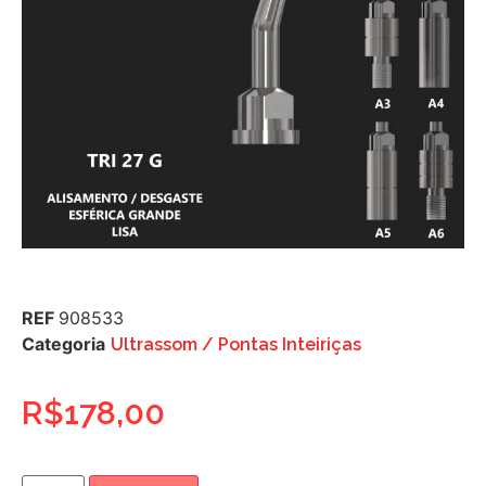
REF
908533
Categoria
Ultrassom / Pontas Inteiriças
R$
178,00