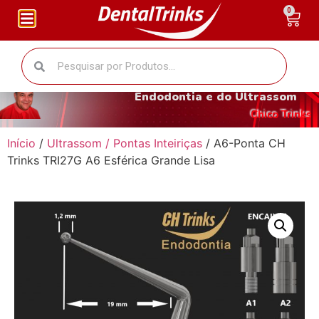
0
O fantástico mundo da
Endodontia e do Ultrassom
Chico Trinks
Início
/
Ultrassom / Pontas Inteiriças
/ A6-Ponta CH
Trinks TRI27G A6 Esférica Grande Lisa