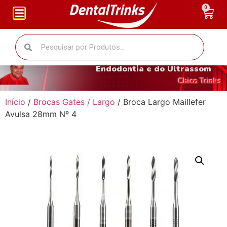
0
O fantástico mundo da
Endodontia e do Ultrassom
Chico Trinks
Início
/
Brocas Gates / Largo
/ Broca Largo Maillefer
Avulsa 28mm Nº 4