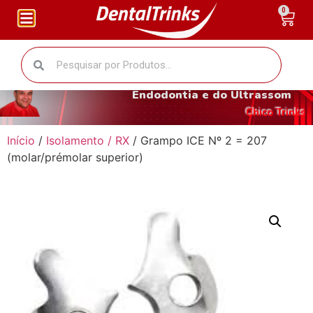
0
O fantástico mundo da
Endodontia e do Ultrassom
Chico Trinks
Início
/
Isolamento / RX
/ Grampo ICE Nº 2 = 207
(molar/prémolar superior)