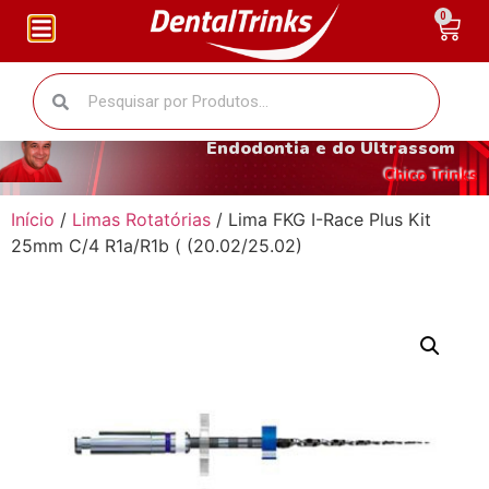
0
O fantástico mundo da
Endodontia e do Ultrassom
Chico Trinks
Início
/
Limas Rotatórias
/ Lima FKG I-Race Plus Kit
25mm C/4 R1a/R1b ( (20.02/25.02)