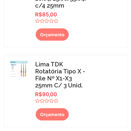
c/4 25mm
R$
85,00
Avaliação
0
Orçamento
de
5
Lima TDK
Rotatória Tipo X -
File Nº X1-X3
25mm C/ 3 Unid.
R$
90,00
Avaliação
0
Orçamento
de
5