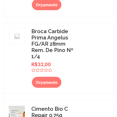
0
Orçamento
de
5
Broca Carbide
Prima Angelus
FG/AR 28mm
Rem. De Pino Nº
1/4
R$
32,00
Avaliação
0
Orçamento
de
5
Cimento Bio C
Repair 0,75g