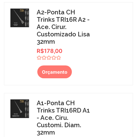
A2-Ponta CH
Trinks TRI16R A2 -
Ace. Cirur.
Customizado Lisa
32mm
R$
178,00
Avaliação
0
Orçamento
de
5
A1-Ponta CH
Trinks TRI16RD A1
- Ace. Ciru.
Customi. Diam.
32mm