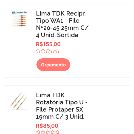
Lima TDK Recipr.
Tipo WA1 - File
Nº20-45 25mm C/
4 Unid. Sortida
R$
155,00
Avaliação
0
Orçamento
de
5
Lima TDK
Rotatória Tipo U -
File Protaper SX
19mm C/ 3 Unid.
R$
85,00