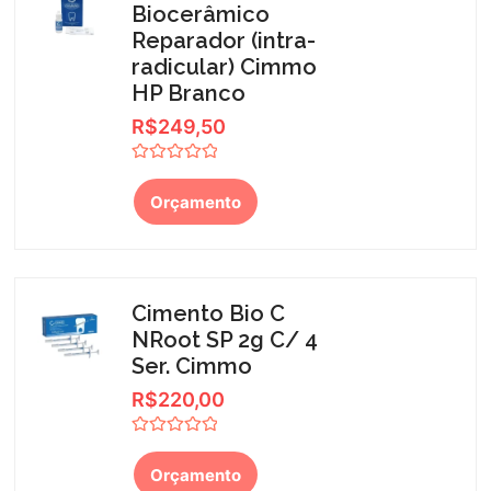
Biocerâmico
Reparador (intra-
radicular) Cimmo
HP Branco
R$
249,50
Avaliação
0
Orçamento
de
5
Cimento Bio C
NRoot SP 2g C/ 4
Ser. Cimmo
R$
220,00
Avaliação
0
Orçamento
de