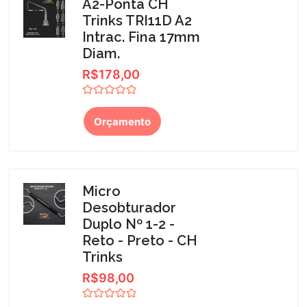
A2-Ponta CH
Trinks TRI11D A2
Intrac. Fina 17mm
Diam.
R$
178,00
Avaliação
0
Orçamento
de
5
Micro
Desobturador
Duplo Nº 1-2 -
Reto - Preto - CH
Trinks
R$
98,00