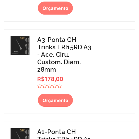
Avaliação
0
Orçamento
de
5
A3-Ponta CH
Trinks TRI15RD A3
- Ace. Ciru.
Custom. Diam.
28mm
R$
178,00
Avaliação
0
Orçamento
de
5
A1-Ponta CH