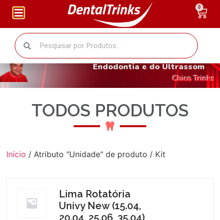
0
O fantástico mundo da
Endodontia e do Ultrassom
Chico Trinks
TODOS PRODUTOS
Início
/ Atributo "Unidade" de produto / Kit
Lima Rotatória
Univy New (15.04,
20.04, 25.06, 35.04)