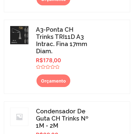
de
5
A3-Ponta CH
Trinks TRI11D A3
Intrac. Fina 17mm
Diam.
R$
178,00
Avaliação
0
Orçamento
de
5
Condensador De
Guta CH Trinks Nº
1M - 2M