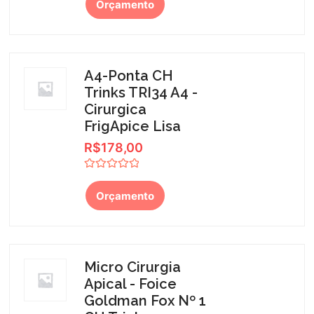
Orçamento
de
5
A4-Ponta CH
Trinks TRI34 A4 -
Cirurgica
FrigApice Lisa
R$
178,00
Avaliação
0
Orçamento
de
5
Micro Cirurgia
Apical - Foice
Goldman Fox Nº 1