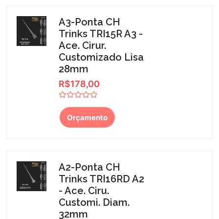
A3-Ponta CH
Trinks TRI15R A3 -
Ace. Cirur.
Customizado Lisa
28mm
R$
178,00
Avaliação
0
Orçamento
de
5
A2-Ponta CH
Trinks TRI16RD A2
- Ace. Ciru.
Customi. Diam.
32mm