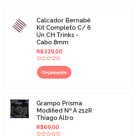
Calcador Bernabê
Kit Completo C/ 6
Un CH Trinks -
Cabo 8mm
R$
329,00
Avaliação
0
Orçamento
de
5
Grampo Prisma
Modified Nº A 212R
Thiago Altro
R$
69,00