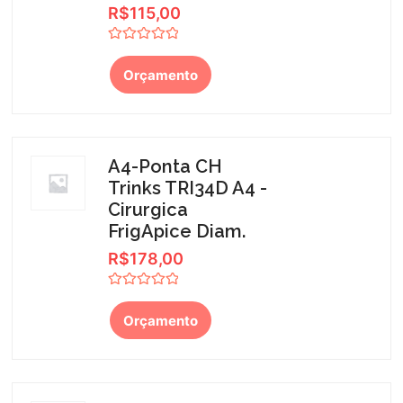
R$
115,00
Avaliação
0
Orçamento
de
5
A4-Ponta CH
Trinks TRI34D A4 -
Cirurgica
FrigApice Diam.
R$
178,00
Avaliação
0
Orçamento
de
5