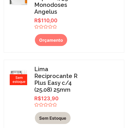
Monodoses
Angelus
R$
110,00
Avaliação
0
Orçamento
de
5
Lima
Reciprocante R
Sem
estoque
Plus Easy c/4
(25.08) 25mm
R$
123,90
Avaliação
0
Sem Estoque
de
5