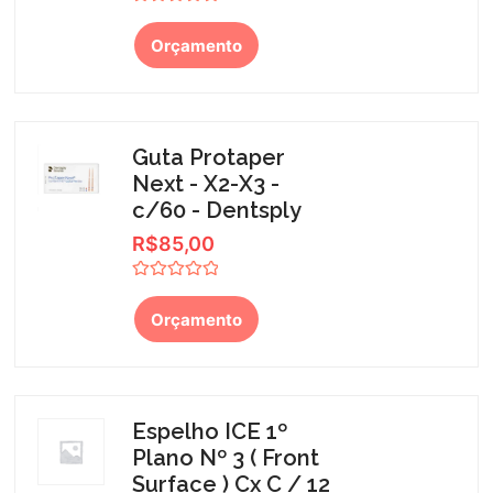
Avaliação
0
Orçamento
de
5
Guta Protaper
Next - X2-X3 -
c/60 - Dentsply
R$
85,00
Avaliação
0
Orçamento
de
5
Espelho ICE 1º
Plano Nº 3 ( Front
Surface ) Cx C / 12