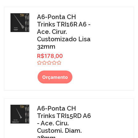
A6-Ponta CH
Trinks TRI16R A6 -
Ace. Cirur.
Customizado Lisa
32mm
R$
178,00
Avaliação
0
Orçamento
de
5
A6-Ponta CH
Trinks TRI15RD A6
- Ace. Ciru.
Customi. Diam.