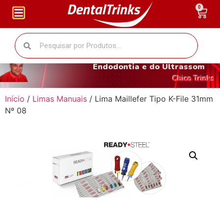
0
O fantástico mundo da
Endodontia e do Ultrassom
Chico Trinks
Início
/
Limas Manuais
/ Lima Maillefer Tipo K-File 31mm
Nº 08