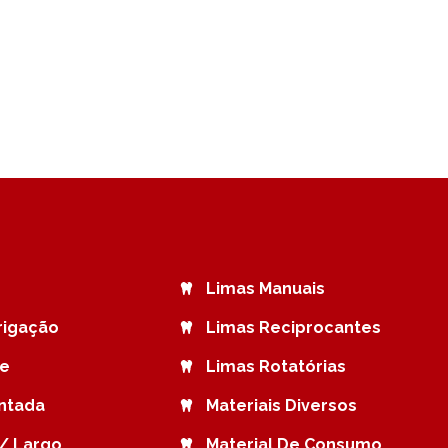
Limas Manuais
rrigação
Limas Reciprocantes
de
Limas Rotatórias
ntada
Materiais Diversos
/ Largo
Material De Consumo