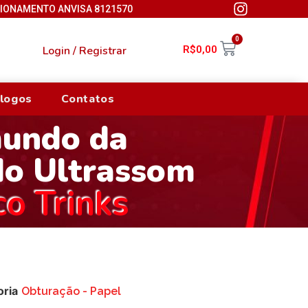
CIONAMENTO ANVISA 8121570
0
Login / Registrar
R$
0,00
logos
Contatos
mundo da
do Ultrassom
co Trinks
oria
Obturação - Papel