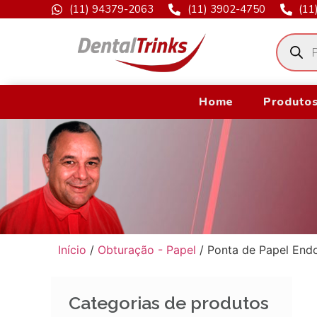
(11) 94379-2063
(11) 3902-4750
(11
Home
Produtos
Início
/
Obturação - Papel
/ Ponta de Papel Endo
Categorias de produtos