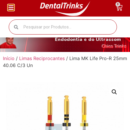
0
O fantástico mundo da
Endodontia e do Ultrassom
Chico Trinks
Início
/
Limas Reciprocantes
/ Lima MK Life Pro-R 25mm
40.06 C/3 Un