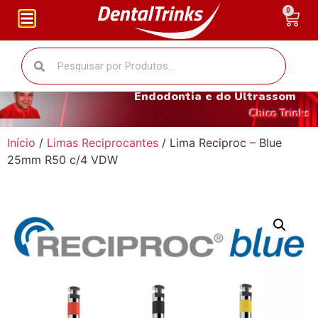
0
O fantástico mundo da
Endodontia e do Ultrassom
Chico Trinks
Início
/
Limas Reciprocantes
/ Lima Reciproc – Blue
25mm R50 c/4 VDW